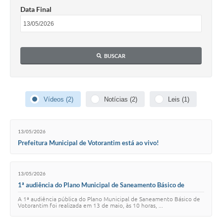
COVID - 19
Data Final
Ouvidoria
Diário Oficial
BUSCAR
Jornal (Edições anteriores)
Uso de Internet e Recursos de Informática
Plano Municipal de Saneamento Básico
Vídeos (2)
Notícias (2)
Leis (1)
Arquivos para Download
13/05/2026
Guarda Civil Municipal (GCM)
Prefeitura Municipal de Votorantim está ao vivo!
Arborização urbana
13/05/2026
Manual para arquivo de remessa – NFSe
1ª audiência do Plano Municipal de Saneamento Básico de
Votorantim
Lei de Acesso à Informação
A 1ª audiência pública do Plano Municipal de Saneamento Básico de
Votorantim foi realizada em 13 de maio, às 10 horas, ...
Galeria de Vídeos