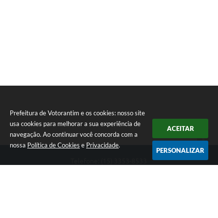
Legislação
IPTU Selo Verde
Notícias
Contato
Prefeitura de Votorantim e os cookies: nosso site
usa cookies para melhorar a sua experiência de
ACEITAR
navegação. Ao continuar você concorda com a
nossa
Política de Cookies
e
Privacidade
.
PERSONALIZAR
Telefone: (15) 3353-8533
Endereço: Av. 31 de Março, nº 327 | CEP: 18110-900
De segunda a sexta, das 09h00 às 16h00
CNPJ: 46.634.051/0001-76
Prefeitura de Votorantim