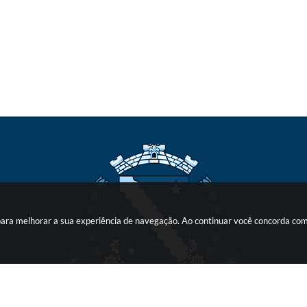
s para melhorar a sua experiência de navegação. Ao continuar você concorda co