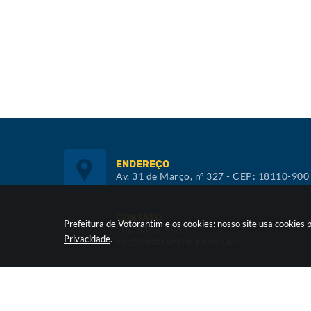
ENDEREÇO
Av. 31 de Março, nº 327 - CEP: 18110-900
CONTATO
Prefeitura de Votorantim e os cookies: nosso site usa cookie
(15) 3353-8533
Privacidade
.
siic@votorantim.sp.gov.br
ATENDIMENTO
De segunda a sexta, das 09h00 às 16h00