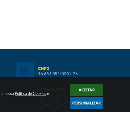
CNPJ
46.634.051/0001-76
ACOMPANHE!
ACEITAR
m a nossa
Política de Cookies
e
PERSONALIZAR