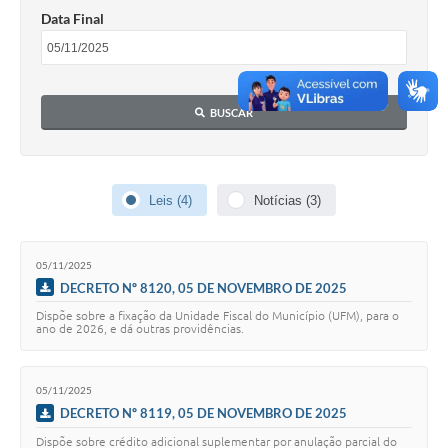
COVID - 19
Data Final
Ouvidoria
Diário Oficial
BUSCAR
Jornal (Edições anteriores)
Uso de Internet e Recursos de Informática
Plano Municipal de Saneamento Básico
Leis (4)
Notícias (3)
Arquivos para Download
05/11/2025
Guarda Civil Municipal (GCM)
DECRETO Nº 8120, 05 DE NOVEMBRO DE 2025
Arborização urbana
Dispõe sobre a fixação da Unidade Fiscal do Município (UFM), para o
ano de 2026, e dá outras providências.
Manual para arquivo de remessa – NFSe
05/11/2025
Lei de Acesso à Informação
DECRETO Nº 8119, 05 DE NOVEMBRO DE 2025
Galeria de Vídeos
Dispõe sobre crédito adicional suplementar por anulação parcial do