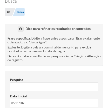
Busca
Finanças
Busca
Carta de Serviços
Vagas PAT
Dica para refinar os resultados encontrados
Transparência
Frase específica:
Digite a frase entre aspas para filtrar exatamente
o desejado. Ex: "dia da água".
Perguntas e Respostas Frequentes
Exclusão:
Digite a palavra com sinal de menos (-) para excluir
resultados com a mesma. Ex: dia da -agua.
Selo Verde
Datas:
As datas consultadas na pesquisa são de Criação / Alteração
do registro.
Compra Direta
Empreendedor
Pesquisa
Pesquisa Dificuldades no Licenciamento de Empresas
Incentivos Fiscais
Data Inicial
Plano Municipal de Retomada das Aulas Presenciais