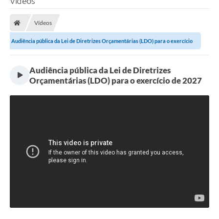
Vídeos
Finanças
Vídeos
Carta de Serviços
Audiência pública da Lei de Diretrizes Orçamentárias (LDO) para o exercício
Vagas PAT
de...
Transparência
Audiência pública da Lei de Diretrizes
Orçamentárias (LDO) para o exercício de 2027
Perguntas e Respostas Frequentes
Selo Verde
Compra Direta
Empreendedor
Pesquisa Dificuldades no Licenciamento de Empresas
Incentivos Fiscais
Plano Municipal de Retomada das Aulas Presenciais