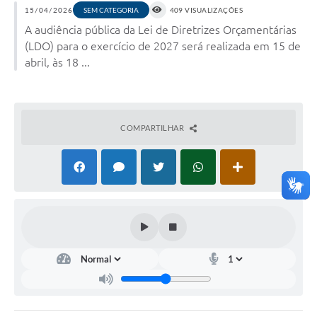
COVID - 19
15/04/2026
SEM CATEGORIA
409 VISUALIZAÇÕES
A audiência pública da Lei de Diretrizes Orçamentárias
Ouvidoria
(LDO) para o exercício de 2027 será realizada em 15 de
Diário Oficial
abril, às 18 ...
Jornal (Edições anteriores)
Uso de Internet e Recursos de Informática
COMPARTILHAR
Plano Municipal de Saneamento Básico
Arquivos para Download
Guarda Civil Municipal (GCM)
Arborização urbana
Manual para arquivo de remessa – NFSe
Lei de Acesso à Informação
Galeria de Vídeos