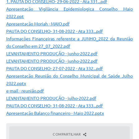
COVID - 19
1. PAUTA DO CONSELHO- 29-06-2022 - Ata 331...pdf
Apresentação Vigilância Epidemiologica Conselho Maio
Ouvidoria
2022.ppt
Apresentação Moriah - MAIO.pdf
Diário Oficial
PAUTA DO CONSELHO- 31-08-2022 - Ata 333...pdf
Jornal (Edições anteriores)
Informações Financeiras referente a JUNHO_2022 da Reunião
do Conselho em 27_07_2022.pdf
Uso de Internet e Recursos de Informática
LEVANTAMENTO PRODUÇÃO - junho-2022.pdf
LEVANTAMENTO PRODUÇÃO - junho-2022.pdf
Plano Municipal de Saneamento Básico
PAUTA DO CONSELHO- 27-07-2022 - Ata 332...pdf
Arquivos para Download
Apresentação Reunião do Conselho Municipal de Saúde Julho
2022.pptx
Guarda Civil Municipal (GCM)
e-mail - reunião.pdf
Arborização urbana
LEVANTAMENTO PRODUÇÃO - julho-2022.pdf
PAUTA DO CONSELHO- 31-08-2022 - Ata 333...pdf
Manual para arquivo de remessa – NFSe
Apresentação Balanço financeiro - Maio 2022.pptx
Lei de Acesso à Informação
Galeria de Vídeos
COMPARTILHAR