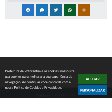
Legislação
IPTU Selo Verde
Notícias
Contato
Prefeitura de Votorantim e os cookies: nosso site
usa cookies para melhorar a sua experiência de
ACEITAR
navegação. Ao continuar você concorda com a
nossa
Política de Cookies
e
Privacidade
.
PERSONALIZAR
Telefone: (15) 3353-8533
Endereço: Av. 31 de Março, nº 327 | CEP: 18110-900
De segunda a sexta, das 09h00 às 16h00
CNPJ: 46.634.051/0001-76
Prefeitura de Votorantim