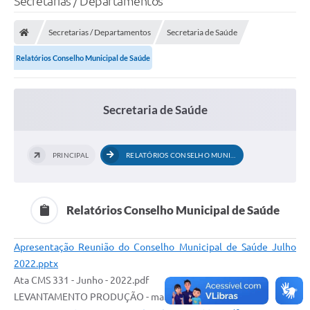
Secretarias / Departamentos
Finanças
Secretarias / Departamentos
Secretaria de Saúde
Carta de Serviços
Relatórios Conselho Municipal de Saúde
Vagas PAT
Transparência
Secretaria de Saúde
Perguntas e Respostas Frequentes
Selo Verde
PRINCIPAL
RELATÓRIOS CONSELHO MUNICIPAL DE...
Compra Direta
Empreendedor
Relatórios Conselho Municipal de Saúde
Pesquisa Dificuldades no Licenciamento de Empresas
Apresentação Reunião do Conselho Municipal de Saúde Julho
Incentivos Fiscais
2022.pptx
Ata CMS 331 - Junho - 2022.pdf
Plano Municipal de Retomada das Aulas Presenciais
LEVANTAMENTO PRODUÇÃO - maio-2022.pdf