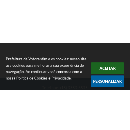
Prefeitura de Votorantim e os cookies: nosso site
usa cookies para melhorar a sua experiência de
ACEITAR
navegação. Ao continuar você concorda com a
nossa
Política de Cookies
e
Privacidade
.
PERSONALIZAR
Telefone: (15) 3353-8533
Endereço: Av. 31 de Março, nº 327 | CEP: 18110-900
De segunda a sexta, das 09h00 às 16h00
CNPJ: 46.634.051/0001-76
Prefeitura de Votorantim
Versão do Sistema:
3.5.3 - 19/06/2026