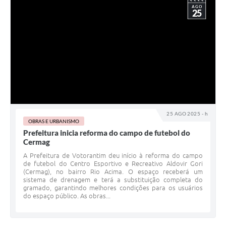
AGO
25
25 AGO 2025 - h
OBRAS E URBANISMO
Prefeitura inicia reforma do campo de futebol do
Cermag
A Prefeitura de Votorantim deu início à reforma do campo
de futebol do Centro Esportivo e Recreativo Aldovir Gori
(Cermag), no bairro Rio Acima. O espaço receberá um
sistema de drenagem e terá a substituição completa do
gramado, garantindo melhores condições para os usuários
do espaço público. As obras...