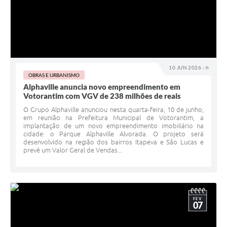
Legislação
IPTU Selo Verde
Notícias
10 JUN 2026 - h
Contato
OBRAS E URBANISMO
Alphaville anuncia novo empreendimento em
Votorantim com VGV de 238 milhões de reais
O Grupo Alphaville anunciou nesta quarta-feira, 10 de junho,
em reunião na Prefeitura Municipal de Votorantim, a
implantação de um novo empreendimento imobiliário na
cidade: o Parque Alphaville Alvorada. O projeto será
desenvolvido na região dos bairros Itapeva e São Lucas e
prevê um Valor Geral de Vendas...
FEV
07