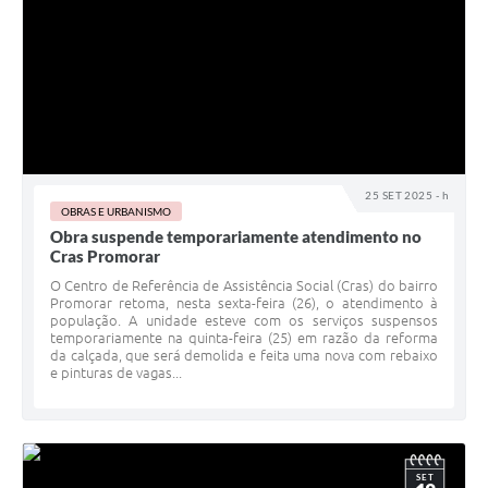
25 SET 2025 - h
OBRAS E URBANISMO
Obra suspende temporariamente atendimento no
Cras Promorar
O Centro de Referência de Assistência Social (Cras) do bairro
Promorar retoma, nesta sexta-feira (26), o atendimento à
população. A unidade esteve com os serviços suspensos
temporariamente na quinta-feira (25) em razão da reforma
da calçada, que será demolida e feita uma nova com rebaixo
e pinturas de vagas...
SET