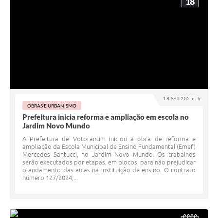
18
18 SET 2025 - h
OBRAS E URBANISMO
Prefeitura inicia reforma e ampliação em escola no
Jardim Novo Mundo
A Prefeitura de Votorantim iniciou a obra de reforma e
ampliação da Escola Municipal de Ensino Fundamental (Emef)
Mercedes Santucci, no Jardim Novo Mundo. Os trabalhos
serão executados por etapas, em blocos, para não prejudicar
o andamento das aulas na instituição de ensino. O contrato
número 127/2024,...