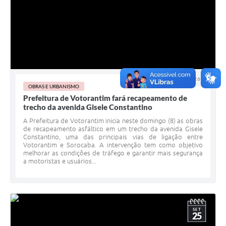
07 FEV 2026 - h
OBRAS E URBANISMO
Prefeitura de Votorantim fará recapeamento de
trecho da avenida Gisele Constantino
A Prefeitura de Votorantim inicia neste domingo (8) as obras
de recapeamento asfáltico em um trecho da avenida Gisele
Constantino, uma das principais vias de ligação entre
Votorantim e Sorocaba. A intervenção tem como objetivo
melhorar as condições de tráfego e garantir mais segurança
a motoristas e usuários...
SET
25