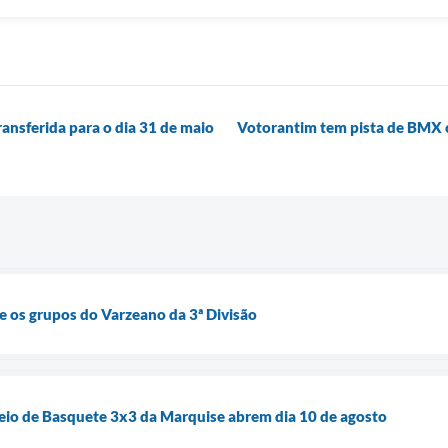
ansferida para o dia 31 de maio
Votorantim tem pista de BMX c
e os grupos do Varzeano da 3ª Divisão
rneio de Basquete 3x3 da Marquise abrem dia 10 de agosto