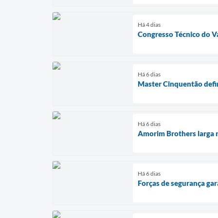
Há 4 dias
Congresso Técnico do Va
Há 6 dias
Master Cinquentão defin
Há 6 dias
Amorim Brothers larga n
Há 6 dias
Forças de segurança ga