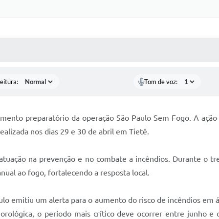
 MÍDIAS
RECEBA NOTÍCIAS
eitura:
Tom de voz:
namento preparatório da operação São Paulo Sem Fogo. A ação 
alizada nos dias 29 e 30 de abril em Tietê.
 atuação na prevenção e no combate a incêndios. Durante o t
ual ao fogo, fortalecendo a resposta local.
aulo emitiu um alerta para o aumento do risco de incêndios em
eorológica, o período mais crítico deve ocorrer entre junho 