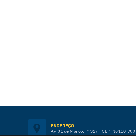
ENDEREÇO
Av. 31 de Março, nº 327 - CEP: 18110-900