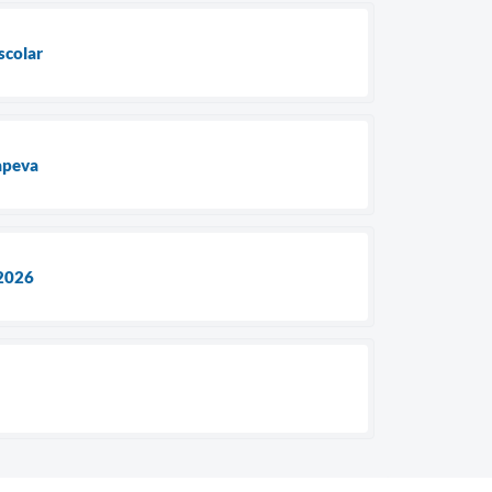
scolar
tapeva
 2026