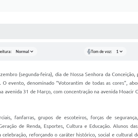
 MÍDIAS
RECEBA NOTÍCIAS
eitura:
Tom de voz:
embro (segunda-feira), dia de Nossa Senhora da Conceição, 
o. O evento, denominado “Votorantim de todas as cores”, abor
s na avenida 31 de Março, com concentração na avenida Moacir 
iais, fanfarras, grupos de escoteiros, forças de seguranç
 Geração de Renda, Esportes, Cultura e Educação. Alunos das
celebração, reforçando o caráter histórico, social e cultural