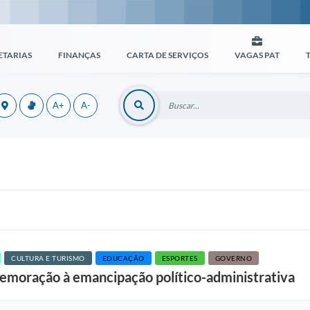
ETARIAS
FINANÇAS
CARTA DE SERVIÇOS
VAGAS PAT
A+
A-
CULTURA E TURISMO
EDUCAÇÃO
ESPORTES
GOVERNO
emoração à emancipação político-administrativa