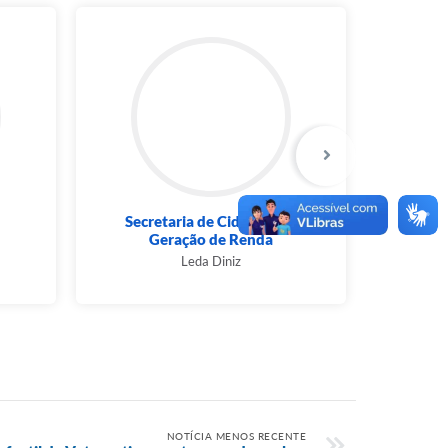
Secretaria de Cidadania e
Sec
Geração de Renda
Ro
Leda Diniz
NOTÍCIA MENOS RECENTE