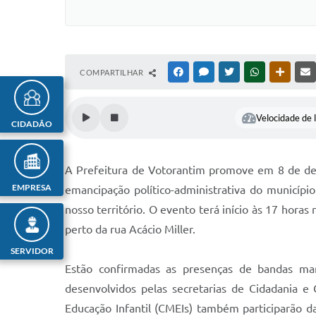
COMPARTILHAR
FACEBOOK
MESSENGER
TWITTER
WHATSAPP
OUTRAS
Velocidade de l
CIDADÃO
A Prefeitura de Votorantim promove em 8 de dez
EMPRESA
emancipação político-administrativa do municípi
nosso território. O evento terá início às 17 hora
perto da rua Acácio Miller.
SERVIDOR
Estão confirmadas as presenças de bandas marc
desenvolvidos pelas secretarias de Cidadania e
Educação Infantil (CMEIs) também participarão da 