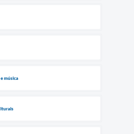
 e música
lturais