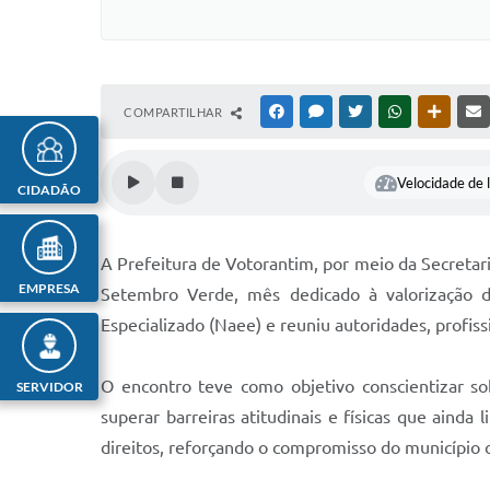
COMPARTILHAR
FACEBOOK
MESSENGER
TWITTER
WHATSAPP
OUTRAS
Velocidade de l
CIDADÃO
A Prefeitura de Votorantim, por meio da Secretaria
EMPRESA
Setembro Verde, mês dedicado à valorização da
Especializado (Naee) e reuniu autoridades, profis
O encontro teve como objetivo conscientizar so
SERVIDOR
superar barreiras atitudinais e físicas que aind
direitos, reforçando o compromisso do município c