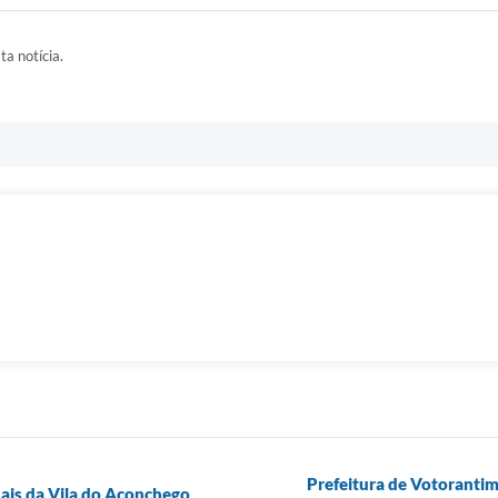
ta notícia.
Prefeitura de Votorantim
nais da Vila do Aconchego