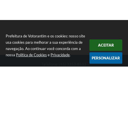
Prefeitura de Votorantim e os cookies: nosso site
usa cookies para melhorar a sua experiência de
ACEITAR
navegação. Ao continuar você concorda com a
nossa
Política de Cookies
e
Privacidade
.
PERSONALIZAR
Telefone: (15) 3353-8533
Endereço: Av. 31 de Março, nº 327 | CEP: 18110-900
De segunda a sexta, das 09h00 às 16h00
CNPJ: 46.634.051/0001-76
Prefeitura de Votorantim
Versão do Sistema:
3.5.3 - 19/06/2026
Portal atualizado em:
07/08/2026 17:05
Dados Abertos
Copyright Instar - 2006-2026. Todos os direitos reservados -