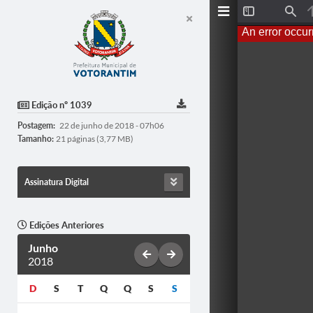
T
F
o
i
An error occur
g
n
g
d
l
e
S
i
d
Edição nº 1039
e
b
Postagem:
22 de junho de 2018 - 07h06
a
r
Tamanho:
21 páginas (3,77 MB)
Assinatura Digital
Edições Anteriores
Junho
2018
D
S
T
Q
Q
S
S