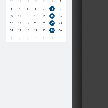
27
28
29
30
31
1
2
3
4
5
6
7
8
9
10
11
12
13
14
15
16
17
18
19
20
21
22
23
24
25
26
27
28
29
30
1
2
3
4
5
6
7