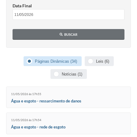
COVID - 19
Data Final
Ouvidoria
Diário Oficial
BUSCAR
Jornal (Edições anteriores)
Uso de Internet e Recursos de Informática
Plano Municipal de Saneamento Básico
Páginas Dinâmicas (34)
Leis (6)
Arquivos para Download
Notícias (1)
Guarda Civil Municipal (GCM)
11/05/2026 às 17h55
Arborização urbana
Água e esgoto - ressarcimento de danos
Manual para arquivo de remessa – NFSe
11/05/2026 às 17h54
Lei de Acesso à Informação
Água e esgoto - rede de esgoto
Galeria de Vídeos