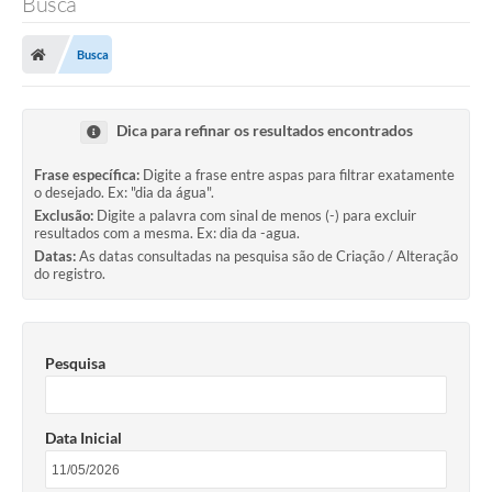
Busca
Finanças
Busca
Carta de Serviços
Vagas PAT
Dica para refinar os resultados encontrados
Transparência
Frase específica:
Digite a frase entre aspas para filtrar exatamente
o desejado. Ex: "dia da água".
Perguntas e Respostas Frequentes
Exclusão:
Digite a palavra com sinal de menos (-) para excluir
resultados com a mesma. Ex: dia da -agua.
Selo Verde
Datas:
As datas consultadas na pesquisa são de Criação / Alteração
do registro.
Compra Direta
Empreendedor
Pesquisa
Pesquisa Dificuldades no Licenciamento de Empresas
Incentivos Fiscais
Data Inicial
Plano Municipal de Retomada das Aulas Presenciais