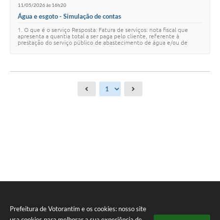
11/05/2026 às 16h20
Água e esgoto - Simulação de contas
1. O que é o serviço Resposta: Fatura de serviços: nota fiscal que
apresenta a quantia total a ser paga pelo cliente, referente à
prestação do serviço público de abastecimento de água e/ou de
esgotamento sanitário, refe…
Prefeitura de Votorantim e os cookies: nosso site
usa cookies para melhorar a sua experiência de