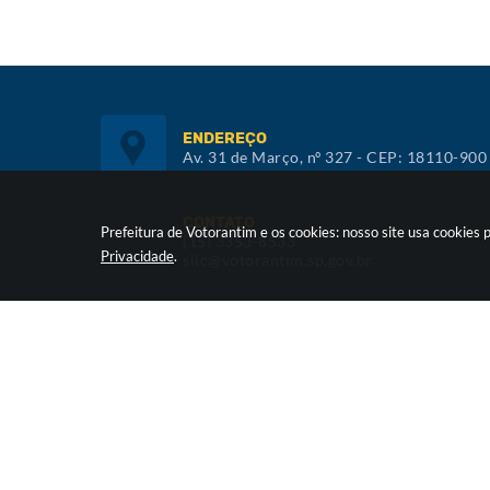
ENDEREÇO
Av. 31 de Março, nº 327 - CEP: 18110-900
CONTATO
Prefeitura de Votorantim e os cookies: nosso site usa cookie
(15) 3353-8533
Privacidade
.
siic@votorantim.sp.gov.br
ATENDIMENTO
De segunda a sexta, das 09h00 às 16h00