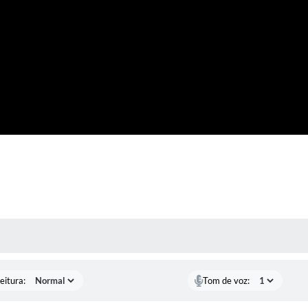
 MÍDIAS
eitura:
Tom de voz: