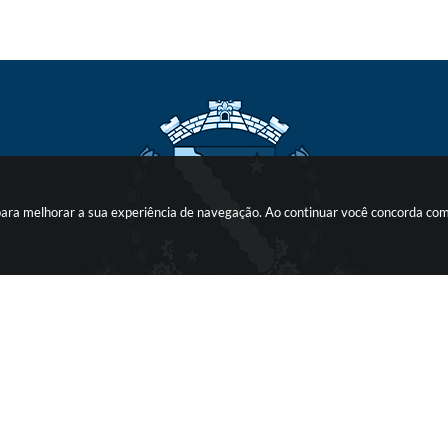
s para melhorar a sua experiência de navegação. Ao continuar você concorda co