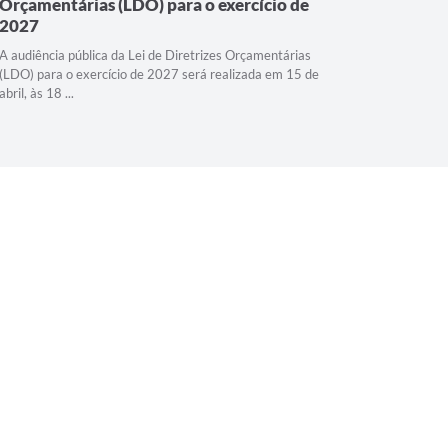
Orçamentárias (LDO) para o exercício de
Diretor
2027
A 7ª Audiê
Municipal 
A audiência pública da Lei de Diretrizes Orçamentárias
horas, no A
(LDO) para o exercício de 2027 será realizada em 15 de
abril, às 18 ...