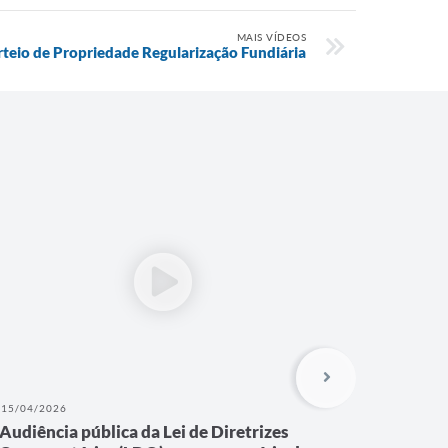
MAIS VÍDEOS
rteio de Propriedade Regularização Fundiária
15/04/2026
17/11/202
Audiência pública da Lei de Diretrizes
7ª Audi